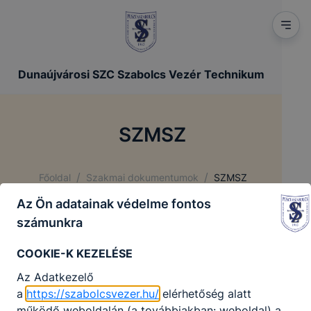
Dunaújvárosi SZC Szabolcs Vezér Technikum
SZMSZ
/
/
Főoldal
Szakmai dokumentumok
SZMSZ
Az Ön adatainak védelme fontos
számunkra
SZMSZ
COOKIE-K KEZELÉSE
Az Adatkezelő
a
https://szabolcsvezer.hu/
elérhetőség alatt
működő weboldalán (a továbbiakban: weboldal) a