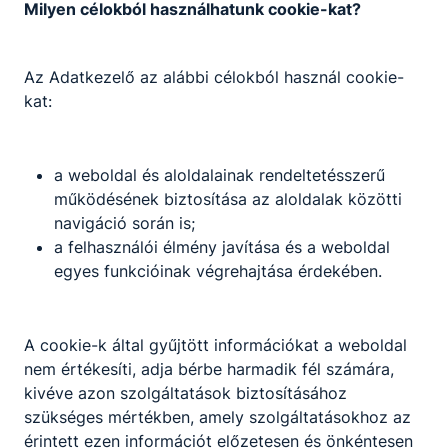
Milyen célokból használhatunk cookie-kat?
Az Adatkezelő az alábbi célokból használ cookie-
kat:
a weboldal és aloldalainak rendeltetésszerű
működésének biztosítása az aloldalak közötti
navigáció során is;
a felhasználói élmény javítása és a weboldal
egyes funkcióinak végrehajtása érdekében.
A cookie-k által gyűjtött információkat a weboldal
nem értékesíti, adja bérbe harmadik fél számára,
kivéve azon szolgáltatások biztosításához
szükséges mértékben, amely szolgáltatásokhoz az
Dunaújvárosi SZC Szabolcs Vezér
érintett ezen információt előzetesen és önkéntesen