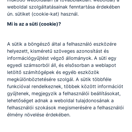
SZMSZ 2025
weboldal szolgáltatásainak fenntartása érdekében
ún. sütiket (cookie-kat) használ.
https://duna-
Mi is az a süti (cookie)?
szabolcs.www.intezmeny.edir.hu/p/szmsz-2025
A sütik a böngésző által a felhasználó eszközére
SZMSZ
helyezett, kisméretű szöveges azonosítást és
információgyűjtést végző állományok. A süti egy
egyedi számsorból áll, és elsősorban a weblapot
letöltő számítógépek és egyéb eszközök
megkülönböztetésére szolgál. A sütik többféle
funkcióval rendelkeznek, többek között információt
gyűjtenek, megjegyzik a felhasználói beállításokat,
Partnereink
lehetőséget adnak a weboldal tulajdonosának a
felhasználói szokások megismerésére a felhasználói
élmény növelése érdekében.