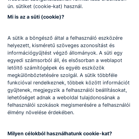
A Tanév rendje 2025-26
ún. sütiket (cookie-kat) használ.
Letöltés
Mi is az a süti (cookie)?
A sütik a böngésző által a felhasználó eszközére
helyezett, kisméretű szöveges azonosítást és
információgyűjtést végző állományok. A süti egy
egyedi számsorból áll, és elsősorban a weblapot
Partnereink
letöltő számítógépek és egyéb eszközök
megkülönböztetésére szolgál. A sütik többféle
funkcióval rendelkeznek, többek között információt
gyűjtenek, megjegyzik a felhasználói beállításokat,
lehetőséget adnak a weboldal tulajdonosának a
felhasználói szokások megismerésére a felhasználói
élmény növelése érdekében.
Milyen célokból használhatunk cookie-kat?