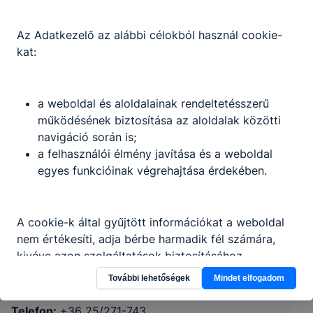
Az Adatkezelő az alábbi célokból használ cookie-
kat:
a weboldal és aloldalainak rendeltetésszerű
működésének biztosítása az aloldalak közötti
navigáció során is;
a felhasználói élmény javítása és a weboldal
egyes funkcióinak végrehajtása érdekében.
Dunaújvárosi SZC Szabolcs Vezér
A cookie-k által gyűjtött információkat a weboldal
Technikum
nem értékesíti, adja bérbe harmadik fél számára,
kivéve azon szolgáltatások biztosításához
szükséges mértékben, amely szolgáltatásokhoz az
Pusztaszabolcs, Mátyás király út 14-16.
További lehetőségek
Mindet elfogadom
érintett ezen információt előzetesen és önkéntesen
megadta.
Telefon:
+36 25/271-743