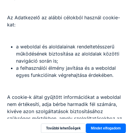
Az Adatkezelő az alábbi célokból használ cookie-
kat:
a weboldal és aloldalainak rendeltetésszerű
működésének biztosítása az aloldalak közötti
navigáció során is;
a felhasználói élmény javítása és a weboldal
egyes funkcióinak végrehajtása érdekében.
A cookie-k által gyűjtött információkat a weboldal
Dunaújvárosi SZC Szabolcs Vezér
nem értékesíti, adja bérbe harmadik fél számára,
kivéve azon szolgáltatások biztosításához
Technikum
szükséges mértékben, amely szolgáltatásokhoz az
érintett ezen információt előzetesen és önkéntesen
További lehetőségek
Mindet elfogadom
Pusztaszabolcs, Mátyás király út 14-16.
megadta.