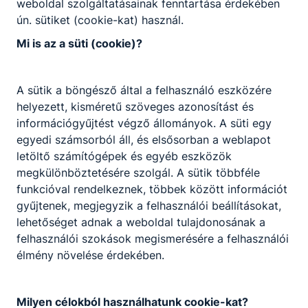
weboldal szolgáltatásainak fenntartása érdekében
Jelentkezők felvételi jegyzéke 2026/27-ES
ún. sütiket (cookie-kat) használ.
TANÉV
Mi is az a süti (cookie)?
Letöltés
A sütik a böngésző által a felhasználó eszközére
helyezett, kisméretű szöveges azonosítást és
információgyűjtést végző állományok. A süti egy
egyedi számsorból áll, és elsősorban a weblapot
letöltő számítógépek és egyéb eszközök
Partnereink
megkülönböztetésére szolgál. A sütik többféle
funkcióval rendelkeznek, többek között információt
gyűjtenek, megjegyzik a felhasználói beállításokat,
lehetőséget adnak a weboldal tulajdonosának a
felhasználói szokások megismerésére a felhasználói
élmény növelése érdekében.
Milyen célokból használhatunk cookie-kat?