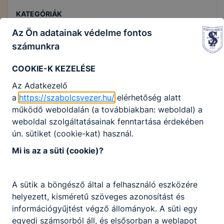
KATEGÓRIÁK
Az Ön adatainak védelme fontos
Hírek
számunkra
COOKIE-K KEZELÉSE
Az Adatkezelő
a
https://szabolcsvezer.hu/
elérhetőség alatt
működő weboldalán (a továbbiakban: weboldal) a
weboldal szolgáltatásainak fenntartása érdekében
ún. sütiket (cookie-kat) használ.
Mi is az a süti (cookie)?
A Föld napja 2023
A sütik a böngésző által a felhasználó eszközére
helyezett, kisméretű szöveges azonosítást és
2023. április 22.
információgyűjtést végző állományok. A süti egy
egyedi számsorból áll, és elsősorban a weblapot