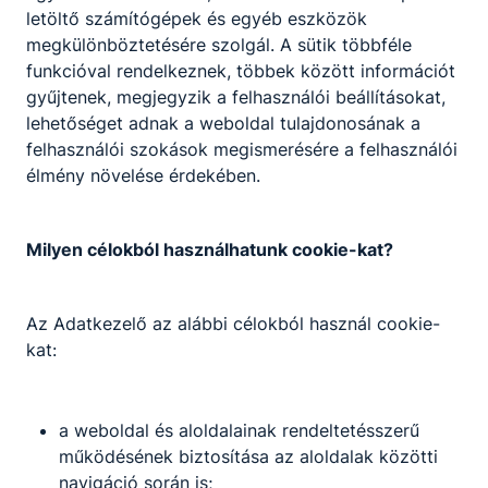
letöltő számítógépek és egyéb eszközök
megkülönböztetésére szolgál. A sütik többféle
funkcióval rendelkeznek, többek között információt
gyűjtenek, megjegyzik a felhasználói beállításokat,
lehetőséget adnak a weboldal tulajdonosának a
felhasználói szokások megismerésére a felhasználói
élmény növelése érdekében.
Szalagavató 2022
Milyen célokból használhatunk cookie-kat?
2022. október 28.
Az Adatkezelő az alábbi célokból használ cookie-
kat:
a weboldal és aloldalainak rendeltetésszerű
működésének biztosítása az aloldalak közötti
navigáció során is;