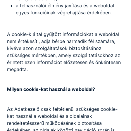
a felhasználói élmény javítása és a weboldal
egyes funkcióinak végrehajtása érdekében.
A Dunaújvárosi Szakképzés Napja
2022. október 15.
A cookie-k által gyűjtött információkat a weboldal
nem értékesíti, adja bérbe harmadik fél számára,
kivéve azon szolgáltatások biztosításához
szükséges mértékben, amely szolgáltatásokhoz az
érintett ezen információt előzetesen és önkéntesen
megadta.
Milyen cookie-kat használ a weboldal?
Határtalanul!
Az Adatkezelő csak feltétlenül szükséges cookie-
2019. október 8.
kat használ a weboldal és aloldalainak
rendeltetésszerű működésének biztosítása
érdekében, az oldalak közötti navigáció során is.