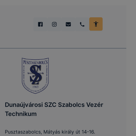
https://help.opera.com/en/latest/web-
preferences/#cookies
Safari:
https://support.apple.com/hu-
hu/guide/safari/sfri11471/mac
Dunaújvárosi SZC Szabolcs Vezér
Technikum
Pusztaszabolcs, Mátyás király út 14-16.