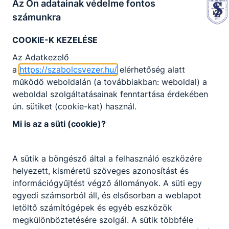
Az Ön adatainak védelme fontos
Technikumi szakmai oktatásba az érettségivel
számunkra
rendelkezők, szakképző iskolai szakmai
oktatásba pedig azok kapcsolódhatnak be, akik a
COOKIE-K KEZELÉSE
középiskola tizedik évfolyamát teljesítették
Az Adatkezelő
(továbbá – kizárólag felnőttképzési
a
https://szabolcsvezer.hu/
elérhetőség alatt
jogviszonyban – az, aki alapfokú végzettséggel
működő weboldalán (a továbbiakban: weboldal) a
rendelkezik). A szakmai képzésben való részvétel
weboldal szolgáltatásainak fenntartása érdekében
feltételeit és a képzés időtartamát a
ún. sütiket (cookie-kat) használ.
Programkövetelmények (PK) határozzák meg. A
tanórákat heti 2-3 alkalommal az esti órákban
Mi is az a süti (cookie)?
vagy hétvégi napokra szervezik, az elméleti órák
nagy részét az online térben tartják az
A sütik a böngésző által a felhasználó eszközére
intézmények.
helyezett, kisméretű szöveges azonosítást és
A gyakorlati ismereteket tanműhelyben vagy valós
információgyűjtést végző állományok. A süti egy
gazdasági környezetben, duális képzési
egyedi számsorból áll, és elsősorban a weblapot
partnereknél sajátíthatják el a képzésben részt
letöltő számítógépek és egyéb eszközök
vevők. A szakmát tanulók szakmai oktatása
megkülönböztetésére szolgál. A sütik többféle
ágazati alapoktatásból és szakirányú oktatásból