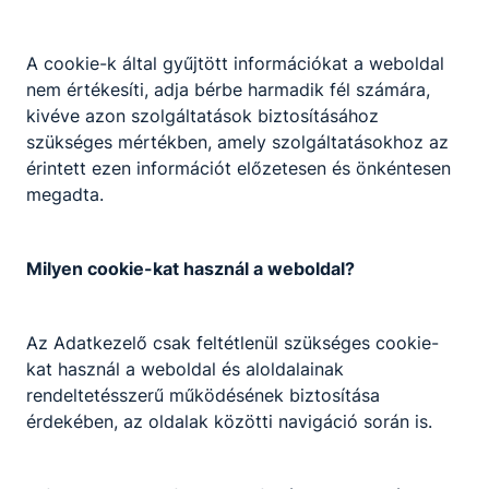
annak, aki a szakképzésben ingyenes
részvételre jogosult. Ingyenes képzéseinken
A cookie-k által gyűjtött információkat a weboldal
az első képesítő vizsga letételéig
nem értékesíti, adja bérbe harmadik fél számára,
térítésmentesen tanulhatnak azok, akik még
kivéve azon szolgáltatások biztosításához
nem rendelkeznek az új szakképzési
szükséges mértékben, amely szolgáltatásokhoz az
rendszerben szerzett szakképesítéssel
érintett ezen információt előzetesen és önkéntesen
megadta.
Munka mellett is tudok szakmát vagy
Milyen cookie-kat használ a weboldal?
államilag elismert szakképesítést szerezni?
Az iskolák a felnőttek számára mind a
Az Adatkezelő csak feltétlenül szükséges cookie-
szakmai oktatást, mind a szakmai képzést
kat használ a weboldal és aloldalainak
rugalmasan, akár munka mellett, rövid idő
rendeltetésszerű működésének biztosítása
alatt szervezik meg, gyakran az esti órákban,
érdekében, az oldalak közötti navigáció során is.
akár hétvégén is. Az egyes intézmények
képzési programja sokszor ezért is tér el
egymástól, igazodva a Képzési és Kimeneteli