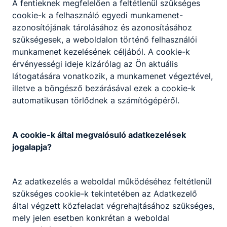
A fentieknek megfelelően a feltétlenül szükséges
Követelményekben, szakképesítés esetén a
cookie-k a felhasználó egyedi munkamenet-
Programkövetelményekben meghatározott
azonosítójának tárolásához és azonosításához
tartalmakhoz és a helyi igényekhez.
szükségesek, a weboldalon történő felhasználói
munkamenet kezelésének céljából. A cookie-k
érvényességi ideje kizárólag az Ön aktuális
látogatására vonatkozik, a munkamenet végeztével,
illetve a böngésző bezárásával ezek a cookie-k
Szakmák
automatikusan törlődnek a számítógépéről.
A cookie-k által megvalósuló adatkezelések
jogalapja?
Az adatkezelés a weboldal működéséhez feltétlenül
szükséges cookie-k tekintetében az Adatkezelő
Fotográfus
által végzett közfeladat végrehajtásához szükséges,
Kreatív
mely jelen esetben konkrétan a weboldal