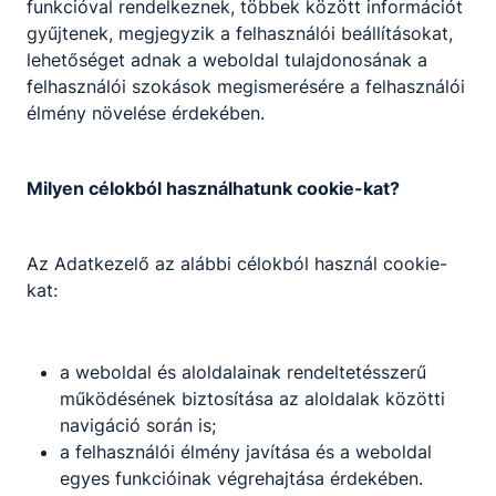
funkcióval rendelkeznek, többek között információt
áll, és szakmai vizsgával zárul. A vizsgát
gyűjtenek, megjegyzik a felhasználói beállításokat,
sikeresen teljesítő vizsgázók technikusi oklevelet
lehetőséget adnak a weboldal tulajdonosának a
vagy szakmai bizonyítványt szereznek, amely
felhasználói szokások megismerésére a felhasználói
államilag elismert szakképzettséget tanúsít.
élmény növelése érdekében.
A szakképesítés megszerzésére irányuló szakmai
képzést képesítő vizsga zárja, és a sikeresen
Milyen célokból használhatunk cookie-kat?
vizsgázók államilag elismert szakképesítést
tanúsító képesítő bizonyítványt kapnak.
Az Adatkezelő az alábbi célokból használ cookie-
kat:
Felnőttként az iskolában szakmákat és
szakképesítést is szerezhetek?
a weboldal és aloldalainak rendeltetésszerű
Igen. Az első két szakma megszerzését
működésének biztosítása az aloldalak közötti
felnőttképzési jogviszonyban is ingyenesen
navigáció során is;
biztosítja az állami szakképző intézmény és
a felhasználói élmény javítása és a weboldal
az együttműködési megállapodással
egyes funkcióinak végrehajtása érdekében.
rendelkező nem állami szakképző intézmény