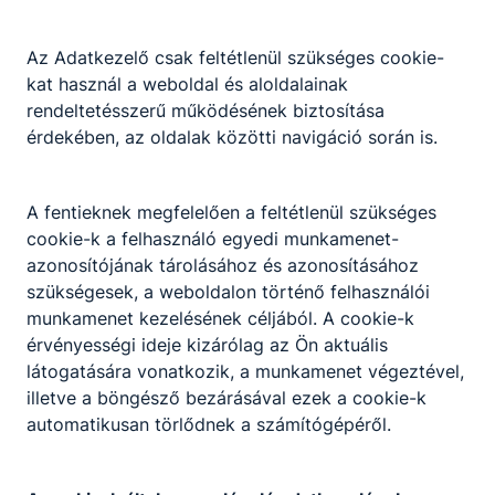
elérhetőséget. 1990-ben elindult a kereskedelmi
képzés, majd 1993-ban a nagyközség képviselő
Az Adatkezelő csak feltétlenül szükséges cookie-
testülete megszavazta a hatosztályos gimnáziumi
kat használ a weboldal és aloldalainak
osztály indítását. Az 1998-ban a szakközépiskolai
rendeltetésszerű működésének biztosítása
képzés öt éves képzéssé alakult át, 2004-ben
érdekében, az oldalak közötti navigáció során is.
akkreditált felnőttképzési intézménnyé vált. 2003-
ban az iskola neve Szabolcs Vezér Gimnázium,
A fentieknek megfelelően a feltétlenül szükséges
Szakközépiskola és Kollégium lett, 2010-ben a
cookie-k a felhasználó egyedi munkamenet-
drasztikus létszámcsökkenés miatt megszűnt a
azonosítójának tárolásához és azonosításához
kollégium. 2014-ben pedagógia szak elindítására,
szükségesek, a weboldalon történő felhasználói
2015-ben turisztikai szak elindítására került sor. A
munkamenet kezelésének céljából. A cookie-k
közgazdasági és kereskedelmi képzés iránti
érvényességi ideje kizárólag az Ön aktuális
érdeklődés lecsökkent, a következő években ezek
látogatására vonatkozik, a munkamenet végeztével,
a képzések megszűntek. A felnőttoktatásban
illetve a böngésző bezárásával ezek a cookie-k
tovább kitartott a közgazdasági ágazat, 2022-
automatikusan törlődnek a számítógépéről.
ben futott ki az utolsó osztály.
2013-ban az oktatás átalakítása következtében
az iskola megyei fenntartásból tankerületi