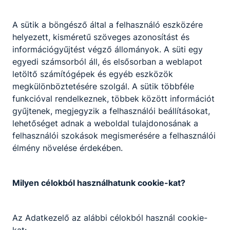
A sütik a böngésző által a felhasználó eszközére
helyezett, kisméretű szöveges azonosítást és
információgyűjtést végző állományok. A süti egy
egyedi számsorból áll, és elsősorban a weblapot
Az iskola alapításának ötlete a hatvanas évek
letöltő számítógépek és egyéb eszközök
legelején merült fel, amikor a magyar
megkülönböztetésére szolgál. A sütik többféle
oktatónevelő munka reformálása keretében
funkcióval rendelkeznek, többek között információt
felmerült az az ötlet, hogy Fejér megye
gyűjtenek, megjegyzik a felhasználói beállításokat,
nagyközségeiben középiskolákat kell alapítani.
lehetőséget adnak a weboldal tulajdonosának a
Pusztaszabolcs elhelyezkedését figyelembe véve
felhasználói szokások megismerésére a felhasználói
- vasúti csomópont, nagy vonzáskörzet – a
élmény növelése érdekében.
megyei tanács úgy döntött, hogy megalapítja a
középiskolát mezőgazdasági gépszerelő jelleggel,
így az 1963-64-es tanévben megindult az első
Milyen célokból használhatunk cookie-kat?
gépszerelő középiskolai évfolyam. Tanulói az
érettségi bizonyítvánnyal szakmai képesítést is
kaptak. Az első évfolyamok oktatása az általános
Az Adatkezelő az alábbi célokból használ cookie-
iskolában folyt, az épületet magát 1968-ban adták
kat: