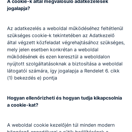
A cookie-k által megvalósuló adatkezelések
fenntartásba került át, majd 2015-ben, amikor
jogalapja?
létrejöttek a szakképzési centrumok a tantestület
a szakképzés mellett tette le voksát.
Azóta a szakmai paletta a logisztikai technikus,
Az adatkezelés a weboldal működéséhez feltétlenül
fotográfus és grafikus képzéssel bővült.
szükséges cookie-k tekintetében az Adatkezelő
által végzett közfeladat végrehajtásához szükséges,
mely jelen esetben konkrétan a weboldal
működésének és ezen keresztül a weboldalon
nyújtott szolgáltatásoknak a biztosítása a weboldal
látogatói számára, így jogalapja a Rendelet 6. cikk
(1) bekezdés e) pontja
Partnereink
Hogyan ellenőrizheti és hogyan tudja kikapcsolnia
a cookie-kat?
A weboldal cookie kezelőjén túl minden modern
böngésző engedélyezi a sütik beállításának a