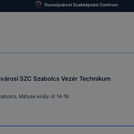
 megadta.
Dunaújvárosi Szakképzési Centrum
kie-kat használ a weboldal?
lő csak feltétlenül szükséges cookie-kat használ a webold
k rendeltetésszerű működésének biztosítása érdekében, az 
igáció során is.
városi SZC Szabolcs Vezér Technikum
k megfelelően a feltétlenül szükséges cookie-k a felhaszná
-azonosítójának tárolásához és azonosításához szüksége
 történő felhasználói munkamenet kezelésének céljából. A
abolcs, Mátyás király út 14-16.
i ideje kizárólag az Ön aktuális látogatására vonatkozik, a
 végeztével, illetve a böngésző bezárásával ezek a cooki
san törlődnek a számítógépéről.