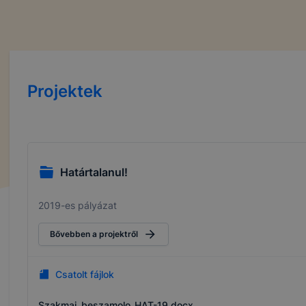
Projektek
Határtalanul!
2019-es pályázat
Bővebben a projektről
Csatolt fájlok
Szakmai_beszamolo_HAT-19.docx