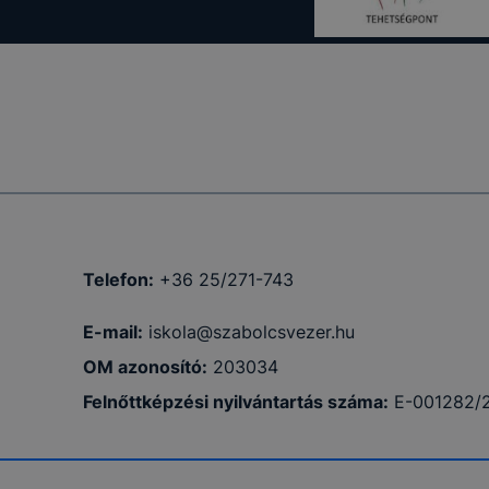
al és
oldalak
Telefon:
+36 25/271-743
ló egyedi
sek, a
E-mail:
iskola@szabolcsvezer.hu
 cookie-k
OM azonosító:
203034
e-k
Felnőttképzési nyilvántartás száma:
E-001282/