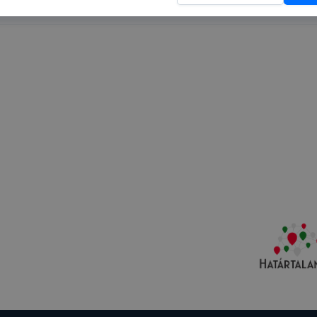
at, lehetőséget adnak a weboldal tulajdonosának a felhaszn
egismerésére a felhasználói élmény növelése érdekében.
okból használhatunk cookie-kat?
lő az alábbi célokból használ cookie-kat:
dal és aloldalainak rendeltetésszerű működésének biztosít
ak közötti navigáció során is;
sználói élmény javítása és a weboldal egyes funkcióinak vé
ben.
által gyűjtött információkat a weboldal nem értékesíti, adj
l számára, kivéve azon szolgáltatások biztosításához szü
amely szolgáltatásokhoz az érintett ezen információt előz