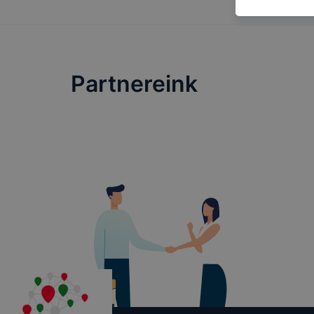
beállítások
szokások m
Milyen cél
Partnereink
Az Adatkeze
a webol
aloldal
a felha
érdeké
A cookie-k 
harmadik fé
mértékben, 