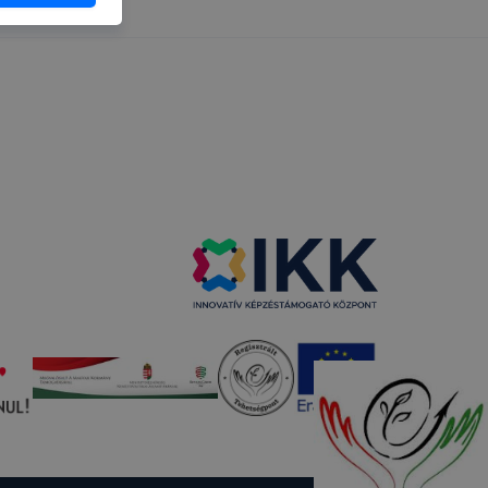
álói
ása az
grehajtása
a bérbe
kséges
etesen és