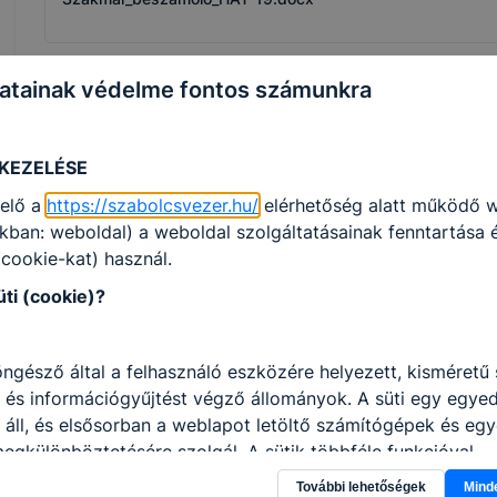
atainak védelme fontos számunkra
Erasmus+
 KEZELÉSE
Erasmus+
elő a
https://szabolcsvezer.hu/
elérhetőség alatt működő 
Bővebben a projektről
kban: weboldal) a weboldal szolgáltatásainak fenntartása
 (cookie-kat) használ.
üti (cookie)?
1
öngésző által a felhasználó eszközére helyezett, kisméret
 és információgyűjtést végző állományok. A süti egy egyed
áll, és elsősorban a weblapot letöltő számítógépek és eg
gkülönböztetésére szolgál. A sütik többféle funkcióval
k, többek között információt gyűjtenek, megjegyzik a felh
További lehetőségek
Mind