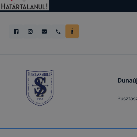
önkéntesen
Milyen coo
Az Adatkeze
aloldalaina
közötti nav
Dunaúj
A fentiekne
munkamenet
weboldalon
Pusztasz
érvényesség
munkamenet
automatiku