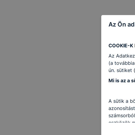
Az Ön ad
COOKIE-K
Az Adatkez
(a továbbia
ún. sütiket
Mi is az a s
A sütik a b
azonosítást
számsorból 
eszközök me
rendelkezne