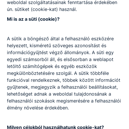
weboldal szolgáltatásainak fenntartása érdekében
ún. sütiket (cookie-kat) használ.
Balesetvédelmi útmutató a helyiségek
Mi is az a süti (cookie)?
használatához.
Letöltés
A sütik a böngésző által a felhasználó eszközére
helyezett, kisméretű szöveges azonosítást és
információgyűjtést végző állományok. A süti egy
egyedi számsorból áll, és elsősorban a weblapot
letöltő számítógépek és egyéb eszközök
megkülönböztetésére szolgál. A sütik többféle
Partnereink
funkcióval rendelkeznek, többek között információt
gyűjtenek, megjegyzik a felhasználói beállításokat,
lehetőséget adnak a weboldal tulajdonosának a
felhasználói szokások megismerésére a felhasználói
élmény növelése érdekében.
Milyen célokból használhatunk cookie-kat?