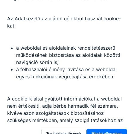
Az Adatkezelő az alábbi célokból használ cookie-
kat:
a weboldal és aloldalainak rendeltetésszerű
működésének biztosítása az aloldalak közötti
navigáció során is;
a felhasználói élmény javítása és a weboldal
egyes funkcióinak végrehajtása érdekében.
A cookie-k által gyűjtött információkat a weboldal
nem értékesíti, adja bérbe harmadik fél számára,
Dunaújvárosi SZC Szabolcs Vezér
kivéve azon szolgáltatások biztosításához
Technikum
szükséges mértékben, amely szolgáltatásokhoz az
érintett ezen információt előzetesen és önkéntesen
További lehetőségek
Mindet elfogadom