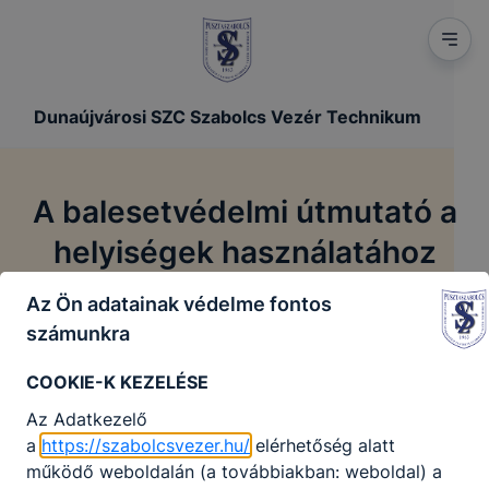
Dunaújvárosi SZC Szabolcs Vezér Technikum
A balesetvédelmi útmutató a
helyiségek használatához
Az Ön adatainak védelme fontos
A balesetvédelmi útmutató a helyiségek
/
Főoldal
számunkra
használatához
COOKIE-K KEZELÉSE
A balesetvédelmi útmutató a
Az Adatkezelő
a
https://szabolcsvezer.hu/
elérhetőség alatt
helyiségek használatához
működő weboldalán (a továbbiakban: weboldal) a