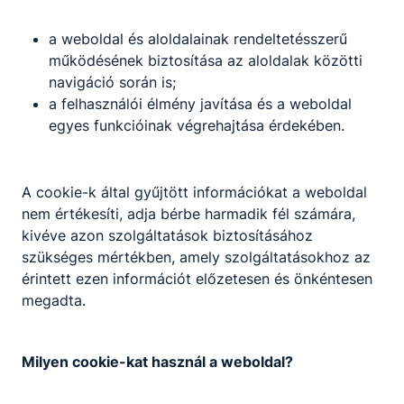
a weboldal és aloldalainak rendeltetésszerű
Ajándékozás az idősek klubjában
működésének biztosítása az aloldalak közötti
navigáció során is;
11. logisztikusaink kívántak kellemes húsvéti ünnepet az
a felhasználói élmény javítása és a weboldal
időseknek
egyes funkcióinak végrehajtása érdekében.
2026. márc. 30.
A cookie-k által gyűjtött információkat a weboldal
nem értékesíti, adja bérbe harmadik fél számára,
KutDiák
kivéve azon szolgáltatások biztosításához
szükséges mértékben, amely szolgáltatásokhoz az
Kutató diákok versenye
érintett ezen információt előzetesen és önkéntesen
megadta.
2026. márc. 26.
Milyen cookie-kat használ a weboldal?
Turisztika - tanulmányi kirándulás