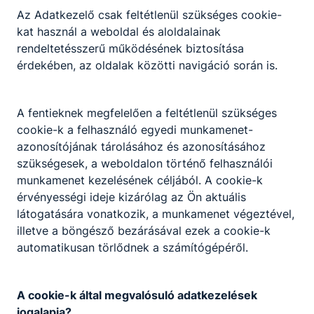
Pákozdon
Az Adatkezelő csak feltétlenül szükséges cookie-
kat használ a weboldal és aloldalainak
A 13. osztályos turisztika szakos hallgatók tanulmányi
rendeltetésszerű működésének biztosítása
kirándulása.
érdekében, az oldalak közötti navigáció során is.
2026. márc. 22.
A fentieknek megfelelően a feltétlenül szükséges
cookie-k a felhasználó egyedi munkamenet-
azonosítójának tárolásához és azonosításához
A Víz Világnapja országos versenyünk
szükségesek, a weboldalon történő felhasználói
munkamenet kezelésének céljából. A cookie-k
A Víz Világnapja alkalmával meghirdetett országos
érvényességi ideje kizárólag az Ön aktuális
fotóverseny első helyezettje
látogatására vonatkozik, a munkamenet végeztével,
2026. márc. 18.
illetve a böngésző bezárásával ezek a cookie-k
automatikusan törlődnek a számítógépéről.
1
2
13
A cookie-k által megvalósuló adatkezelések
jogalapja?