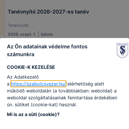
Tanévnyitó 2026-2027-es tanév
Tanévnyitó
2026. szept. 1.
Iskola
Az Ön adatainak védelme fontos
számunkra
NÉPSZERŰ
COOKIE-K KEZELÉSE
Az Adatkezelő
a
https://szabolcsvezer.hu/
elérhetőség alatt
működő weboldalán (a továbbiakban: weboldal) a
weboldal szolgáltatásainak fenntartása érdekében
ún. sütiket (cookie-kat) használ.
Jubileumi évforduló - 60 éves az iskola
Mi is az a süti (cookie)?
Az iskolánk idén tölti a fennállásának 60. évét.