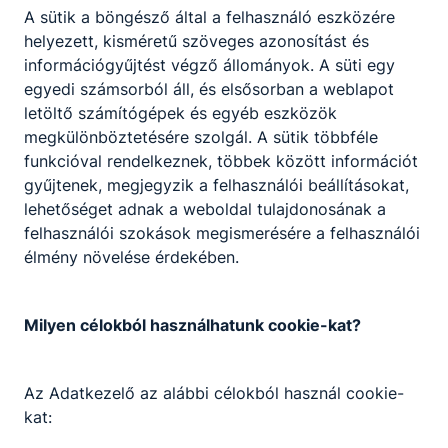
A sütik a böngésző által a felhasználó eszközére
2023. nov. 20.
Iskola
helyezett, kisméretű szöveges azonosítást és
információgyűjtést végző állományok. A süti egy
egyedi számsorból áll, és elsősorban a weblapot
letöltő számítógépek és egyéb eszközök
Erasmus disszemináció elérhetőségei
megkülönböztetésére szolgál. A sütik többféle
funkcióval rendelkeznek, többek között információt
Elérhetőségek linkjei
gyűjtenek, megjegyzik a felhasználói beállításokat,
lehetőséget adnak a weboldal tulajdonosának a
2026. júl. 5.
felhasználói szokások megismerésére a felhasználói
élmény növelése érdekében.
Rendkívüli felvételi eljárás
Milyen célokból használhatunk cookie-kat?
ITT A HELYED!
Az Adatkezelő az alábbi célokból használ cookie-
2026. máj. 17.
kat: