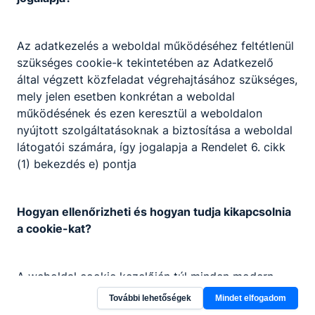
Az adatkezelés a weboldal működéséhez feltétlenül
szükséges cookie-k tekintetében az Adatkezelő
Partnereink
által végzett közfeladat végrehajtásához szükséges,
mely jelen esetben konkrétan a weboldal
működésének és ezen keresztül a weboldalon
nyújtott szolgáltatásoknak a biztosítása a weboldal
látogatói számára, így jogalapja a Rendelet 6. cikk
(1) bekezdés e) pontja
Hogyan ellenőrizheti és hogyan tudja kikapcsolnia
a cookie-kat?
A weboldal cookie kezelőjén túl minden modern
böngésző engedélyezi a sütik beállításának a
További lehetőségek
Mindet elfogadom
változtatását. A legtöbb böngésző