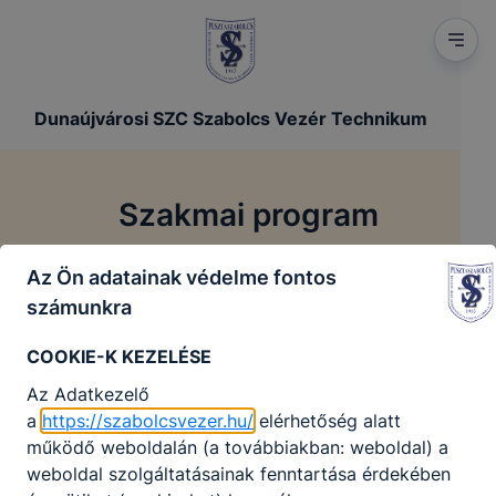
Dunaújvárosi SZC Szabolcs Vezér Technikum
Szakmai program
Az Ön adatainak védelme fontos
/
/
Főoldal
Szakmai dokumentumok
Szakmai program
számunkra
COOKIE-K KEZELÉSE
Szakmai Program
Az Adatkezelő
Kiegészített Szakmai program.pdf
a
https://szabolcsvezer.hu/
elérhetőség alatt
működő weboldalán (a továbbiakban: weboldal) a
Letöltés
weboldal szolgáltatásainak fenntartása érdekében