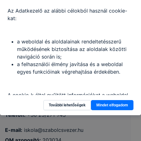
Az Adatkezelő az alábbi célokból használ cookie-
kat:
a weboldal és aloldalainak rendeltetésszerű
működésének biztosítása az aloldalak közötti
navigáció során is;
a felhasználói élmény javítása és a weboldal
Dunaújvárosi SZC Szabolcs Vezér
egyes funkcióinak végrehajtása érdekében.
Technikum
A cookie-k által gyűjtött információkat a weboldal
Pusztaszabolcs, Mátyás király út 14-16.
nem értékesíti, adja bérbe harmadik fél számára,
További lehetőségek
Mindet elfogadom
kivéve azon szolgáltatások biztosításához
Telefon:
+36 25/271-743
szükséges mértékben, amely szolgáltatásokhoz az
érintett ezen információt előzetesen és önkéntesen
E-mail:
iskola@szabolcsvezer.hu
megadta.
OM azonosító:
203034